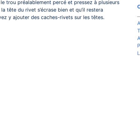
 le trou préalablement percé et pressez à plusieurs
C
la tête du rivet s’écrase bien et qu’il restera
vez y ajouter des caches-rivets sur les têtes.
A
T
A
P
L