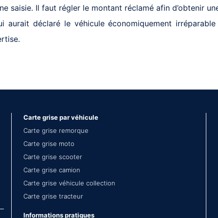
e saisie. Il faut régler le montant réclamé afin d’obtenir un
 aurait déclaré le véhicule économiquement irréparable 
rtise.
Carte grise par véhicule
Carte grise remorque
Carte grise moto
Carte grise scooter
Carte grise camion
Carte grise véhicule collection
Carte grise tracteur
Informations pratiques