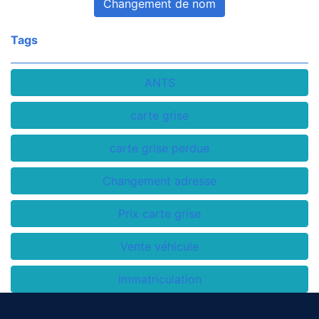
Changement de nom
Tags
ANTS
carte grise
carte grise perdue
Changement adresse
Prix carte grise
Vente véhicule
Immatriculation