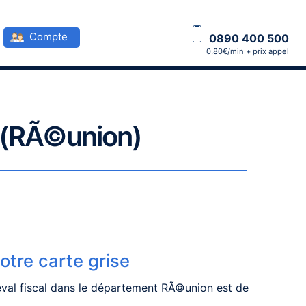
Compte
0890 400 500
0,80€/min + prix appel
4 (RÃ©union)
votre carte grise
eval fiscal dans le département RÃ©union est de