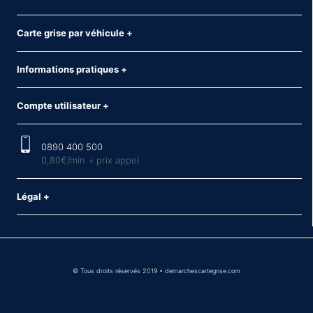
Carte grise par véhicule
+
Informations pratiques
+
Compte utilisateur
+
0890 400 500
0,80€/min + prix appel
Légal
+
© Tous droits réservés 2019 • demarchescartegrise.com