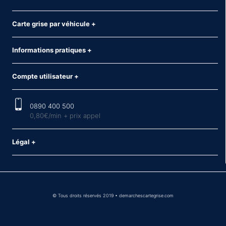
Carte grise par véhicule
+
Informations pratiques
+
Compte utilisateur
+
0890 400 500
0,80€/min + prix appel
Légal
+
© Tous droits réservés 2019 • demarchescartegrise.com