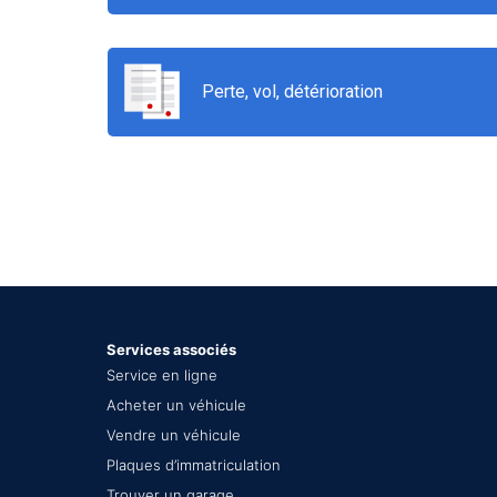
Perte, vol, détérioration
Services associés
Service en ligne
Acheter un véhicule
Vendre un véhicule
Plaques d’immatriculation
Trouver un garage