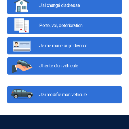
J’ai changé d'adresse
Perte, vol, détérioration
Je me marie ou je divorce
J’hérite d'un véhicule
J'ai modifié mon véhicule