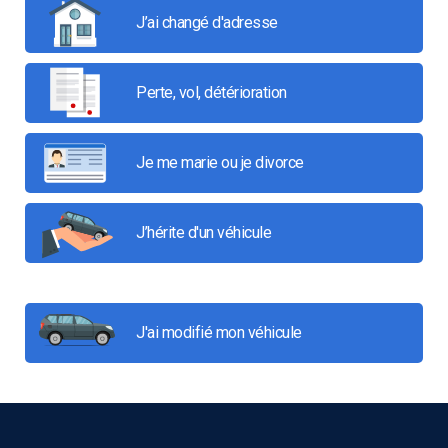
J’ai changé d'adresse
Perte, vol, détérioration
Je me marie ou je divorce
J’hérite d'un véhicule
J'ai modifié mon véhicule