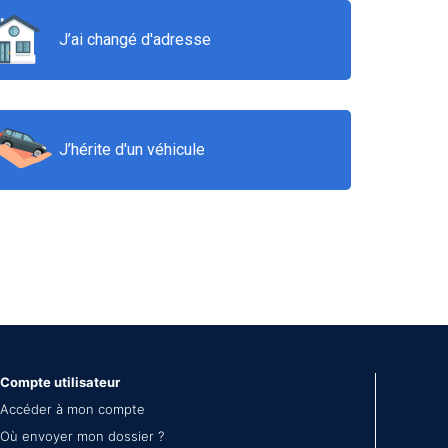
J’ai changé d'adresse
J’hérite d'un véhicule
Compte utilisateur
Accéder à mon compte
Où envoyer mon dossier ?