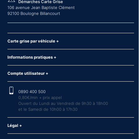
Démarches Carte Grise
106 avenue Jean Baptiste Clément
92100 Boulogne Billancourt
Carte grise par véhicule
+
Informations pratiques
+
Compte utilisateur
+
0890 400 500
0,80€/min + prix appel
Ouvert du Lundi au Vendredi de 9h30 à 18h00
et le Samedi de 10h00 à 17h30
Légal
+