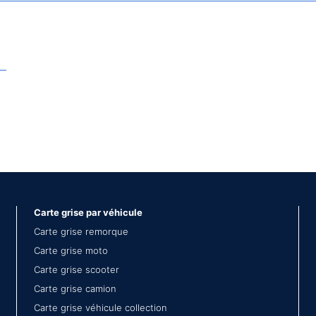
Carte grise par véhicule
Carte grise remorque
Carte grise moto
Carte grise scooter
Carte grise camion
Carte grise véhicule collection