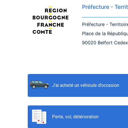
Préfecture - Terri
Préfecture - Territoir
Place de la Républiq
90020 Belfort Cedex
J’ai acheté un véhicule d’occasion
Perte, vol, détérioration