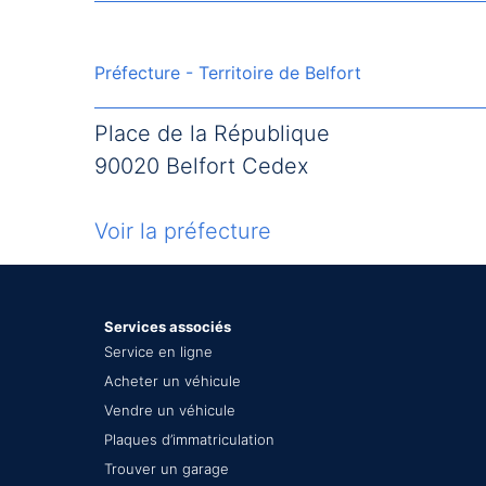
Préfecture - Territoire de Belfort
Place de la République
90020 Belfort Cedex
Voir la préfecture
Services associés
Service en ligne
Acheter un véhicule
Vendre un véhicule
Plaques d’immatriculation
Trouver un garage